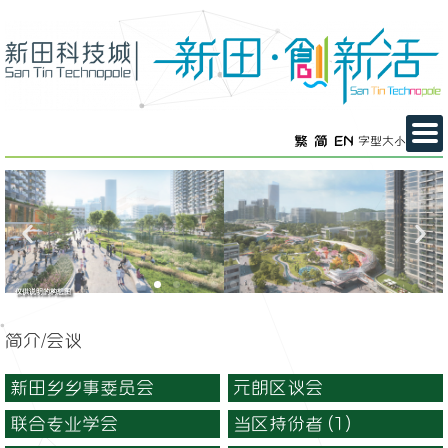
繁
简
EN
字型大小
仅供说明的构想图
简介/会议
新田乡乡事委员会
元朗区议会
联合专业学会
当区持份者 (1)