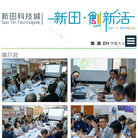
繁
简
EN
字型大小
简介会