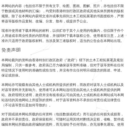
本网站的内容（包括但不限于所有文字、绘图、图画、图解、照片，亦包括但不限
于数据或其他材料的汇编），均受到香港特别行政区政府或其他实体所拥有的版权
规限。除了在本网站内获明文准许或事先得到土木工程拓展署的书面授权外，严禁
将该等版权作品复制、改编、分发、散布，或提供予公众。
现准许使用者下载本网站的材料，以供贮存于其个人使用的电脑内，但仅限于作个
人用途或非商业性质的内部用途，并须同时下载本版权公告。使用者应注意，上述
准许只适用于政府版权材料。当涉及第三者版权时，适当的公告会在本网站出现。
免责声明
本网站载列的资料由香港特别行政区政府（”政府”）辖下的土木工程拓展署及规划
局编制，只供一般参考。政府虽已尽力确保该等资料准确，但对于该等资料在任何
特定情况下使用时的准确性或恰当性，并没有作出任何明示或隐含的陈述、申述、
保证或担保。
本网站亦可能载有由其他人士或机构所提供的资料，而政府对该等人士或机构以及
对该等资料并无影响力。使用者可从本网站连结至由其他人士或机构所提供的网
站。政府现明文述明，政府并没有核准或认可由其他人士或机构在本网站或与本网
站连结的其他网站上所提供的资料，对于该等资料亦不承担任何责任或法律责任
（不论该等责任是如何导致的）。
对于因或就本网站所载的任何资料（包括数据或程式）而引起的任何损失或损害，
政府并不承担责任。政府保留权利，可随时运用其绝对酌情决定权，省略、暂停或
编辑本网站所载由政府编制的资料，而无须给予任何理由，亦无须事先通知。使用