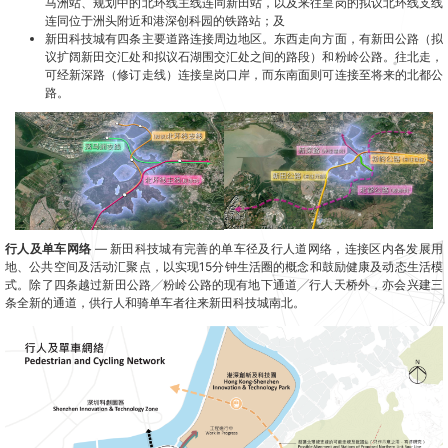
马洲站、规划中的北环线主线连同新田站，以及来往皇岗的拟议北环线支线
连同位于洲头附近和港深创科园的铁路站；及
新田科技城有四条主要道路连接周边地区。东西走向方面，有新田公路（拟
议扩阔新田交汇处和拟议石湖围交汇处之间的路段）和粉岭公路。往北走，
可经新深路（修订走线）连接皇岗口岸，而东南面则可连接至将来的北都公
路。
行人及单车网络
— 新田科技城有完善的单车径及行人道网络，连接区内各发展用
地、公共空间及活动汇聚点，以实现15分钟生活圈的概念和鼓励健康及动态生活模
式。除了四条越过新田公路╱粉岭公路的现有地下通道╱行人天桥外，亦会兴建三
条全新的通道，供行人和骑单车者往来新田科技城南北。