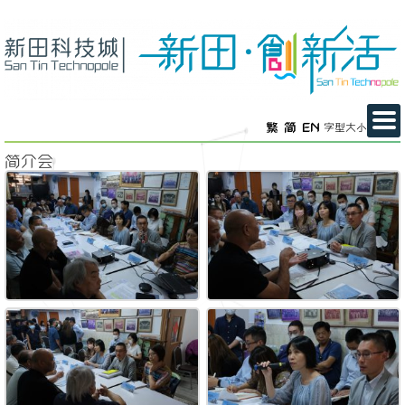
繁
简
EN
字型大小
简介会