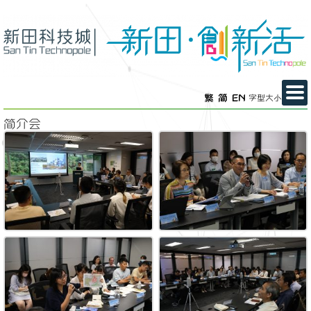
繁
简
EN
字型大小
简介会